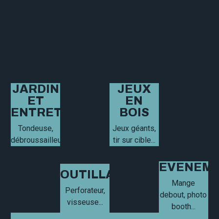
JARDIN
JEUX
ET
EN
ENTRETIEN
BOIS
Tondeuse,
Jeux géants,
débroussailleuse...
tir sur cible...
EVENEME
OUTILLAGE
Mange
Perforateur,
debout, photo
visseuse...
booth...