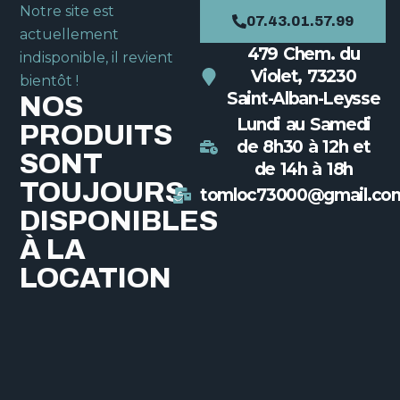
Notre site est
07.43.01.57.99
actuellement
479 Chem. du
indisponible, il revient
Violet, 73230
bientôt !
Saint-Alban-Leysse
NOS
Lundi au Samedi
PRODUITS
de 8h30 à 12h et
SONT
de 14h à 18h
TOUJOURS
tomloc73000@gmail.co
DISPONIBLES
À LA
LOCATION