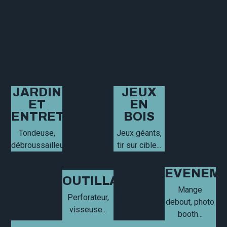
JARDIN
JEUX
ET
EN
ENTRETIEN
BOIS
Tondeuse,
Jeux géants,
débroussailleuse...
tir sur cible...
EVENEME
OUTILLAGE
Mange
Perforateur,
debout, photo
visseuse...
booth...