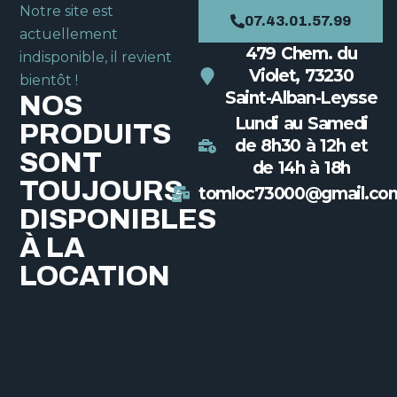
Notre site est
07.43.01.57.99
actuellement
479 Chem. du
indisponible, il revient
Violet, 73230
bientôt !
Saint-Alban-Leysse
NOS
Lundi au Samedi
PRODUITS
de 8h30 à 12h et
SONT
de 14h à 18h
TOUJOURS
tomloc73000@gmail.co
DISPONIBLES
À LA
LOCATION